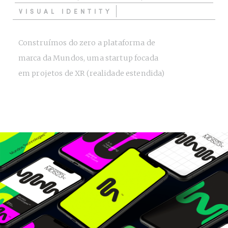
VISUAL IDENTITY
Construímos do zero a plataforma de
marca da Mundos, uma startup focada
em projetos de XR (realidade estendida)