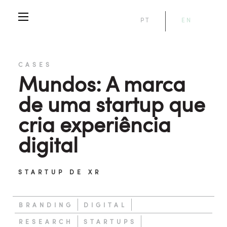
PT
EN
CASES
Mundos: A marca
de uma startup que
cria experiência
digital
STARTUP DE XR
BRANDING
DIGITAL
RESEARCH
STARTUPS