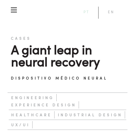
PT
EN
CASES
A giant leap in
neural recovery
DISPOSITIVO MÉDICO NEURAL
ENGINEERING
EXPERIENCE DESIGN
HEALTHCARE
INDUSTRIAL DESIGN
UX/UI