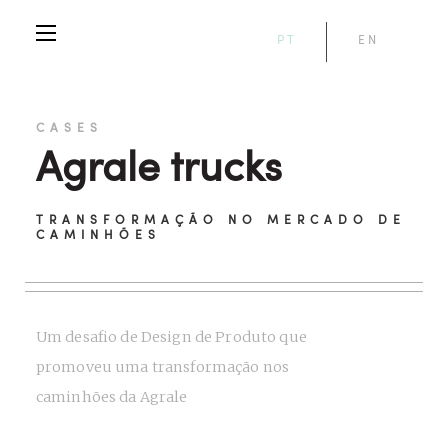
PT
EN
CASES
Agrale trucks
TRANSFORMAÇÃO NO MERCADO DE
CAMINHÕES
Um desafio de Design de Produto que
promoveu uma transformação nos
caminhões da Agrale