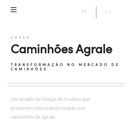
PT
EN
CASES
Caminhões Agrale
TRANSFORMAÇÃO NO MERCADO DE
CAMINHÕES
Um desafio de Design de Produto que
promoveu uma transformação nos
caminhões da Agrale