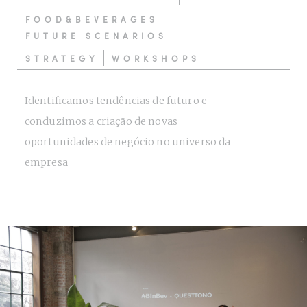
FOOD&BEVERAGES
FUTURE SCENARIOS
STRATEGY
WORKSHOPS
Identificamos tendências de futuro e
conduzimos a criação de novas
oportunidades de negócio no universo da
empresa