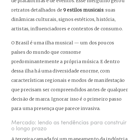
de plataformas e de eventos. Esse mergulho gerou
retratos detalhados de
9 estilos musicais
: suas
dinâmicas culturais, signos estéticos, história,
artistas, influenciadores e contextos de consumo.
O Brasil é uma ilha musical — um dos poucos
países do mundo que consome
predominantemente a própria música. E dentro
dessa ilha há uma diversidade enorme, com
características regionais e modos de manifestação
que precisam ser compreendidos antes de qualquer
decisão de marca. Ignorar isso é o primeiro passo
para uma presença que parece invasiva.
Mercado: lendo as tendências para construir
o longo prazo
A terceira camada foi um mapeamento da indústria