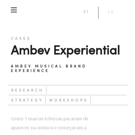
PT
EN
CASES
Ambev Experiential
AMBEV MUSICAL BRAND
EXPERIENCE
RESEARCH
STRATEGY
WORKSHOPS
Como 7 marcas icônicas pararam de
aparecer na música e começaram a