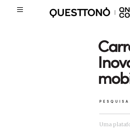
Carr
Inov
mobi
PESQUISA
Uma plataf