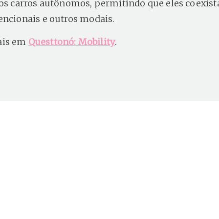
dos carros autônomos, permitindo que eles coexis
encionais e outros modais.
ais em
Questtonó: Mobility
.