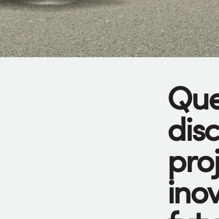
Que
dis
pro
ino