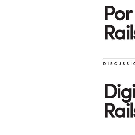
Por 
Rail
DISCUSSI
Digi
Rail