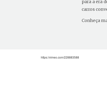
para a era 
carros conv
Conheça m
https://vimeo.com/228883588