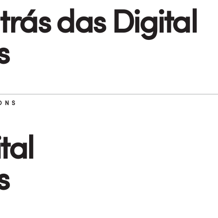
trás das Digital
s
ONS
tal
s