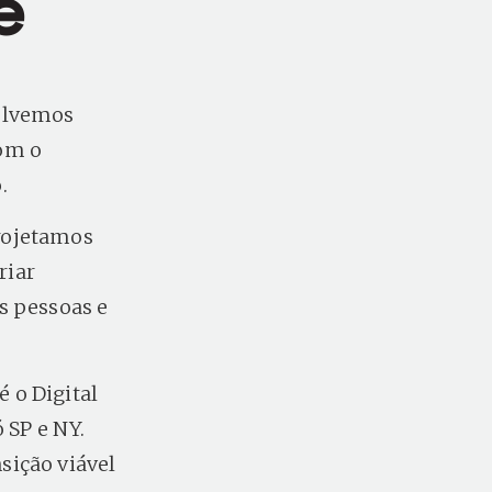
e
volvemos
com o
o.
rojetamos
riar
s pessoas e
 o Digital
 SP e NY.
sição viável