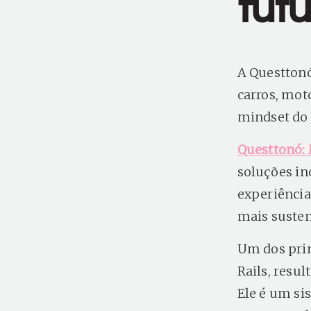
fut
A Questtonó
carros, mot
mindset do 
Questtonó: 
soluções in
experiência
mais susten
Um dos prim
Rails, resu
Ele é um si