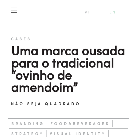
PT
EN
CASES
Uma marca ousada
para o tradicional
“ovinho de
amendoim”
NÃO SEJA QUADRADO
BRANDING
FOOD&BEVERAGES
STRATEGY
VISUAL IDENTITY