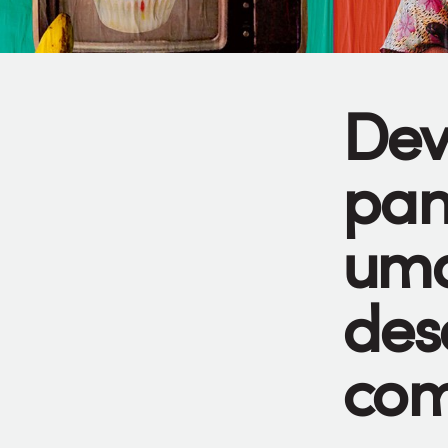
Dev
pan
uma
des
com