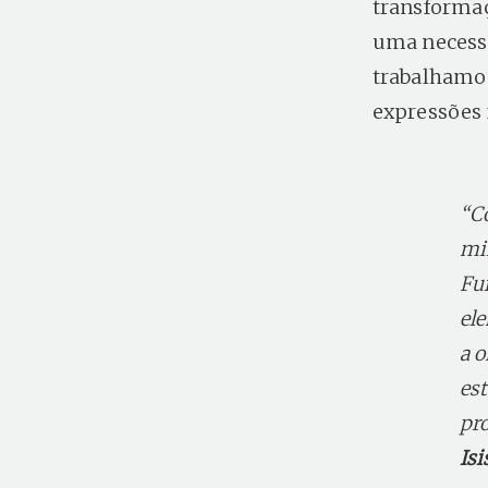
transformaç
uma necessi
trabalhamos
expressões 
“C
mi
Fu
el
a 
es
pr
Isi