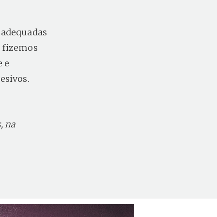
s adequadas
, fizemos
e e
esivos.
, na