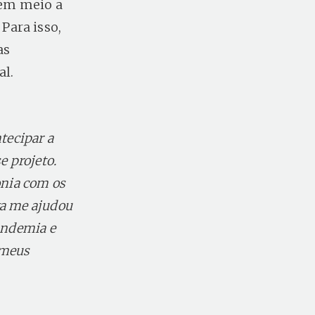
 em meio a
Para isso,
as
al.
tecipar a
e projeto.
onia com os
va me ajudou
andemia e
 meus