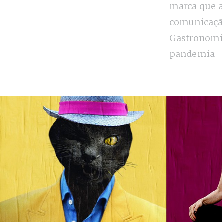
marca que 
comunicação
Gastronomi
pandemia