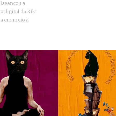
alavancou a
 digital da Kiki
a em meio à