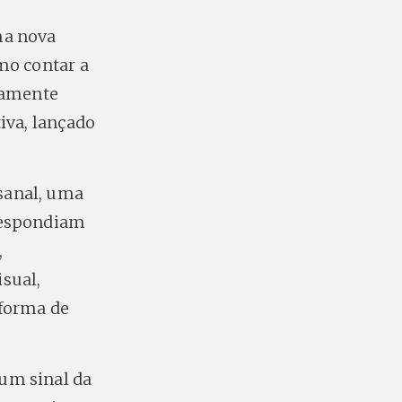
ma nova
mo contar a
atamente
iva, lançado
sanal, uma
 respondiam
,
sual,
 forma de
um sinal da