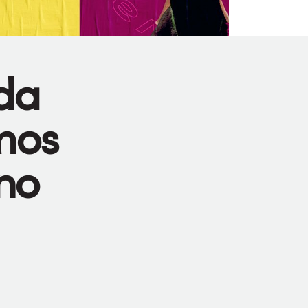
da
mos
no