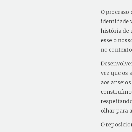
O processo 
identidade 
história de
esse o noss
no contexto
Desenvolve
vez que os 
aos anseios 
construímos
respeitando
olhar para 
O reposicio