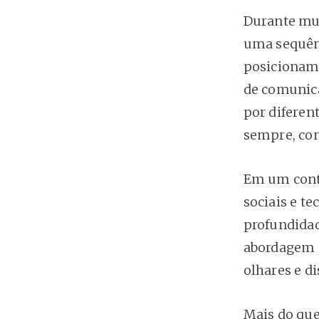
Durante mui
uma sequênc
posicioname
de comunica
por diferen
sempre, cone
Em um conte
sociais e t
profundidad
abordagem e
olhares e di
Mais do que