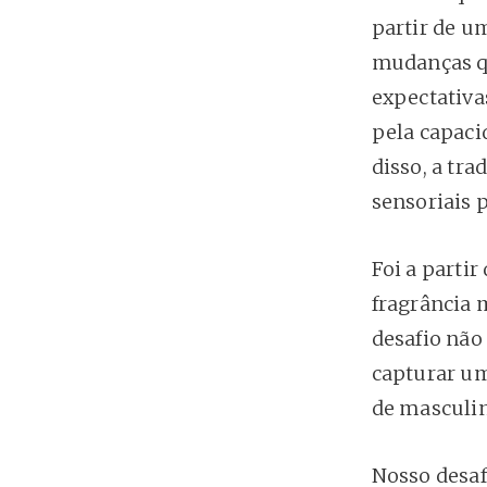
partir de u
mudanças q
expectativa
pela capaci
disso, a tra
sensoriais 
Foi a partir
fragrância 
desafio não
capturar um
de masculin
Nosso desaf