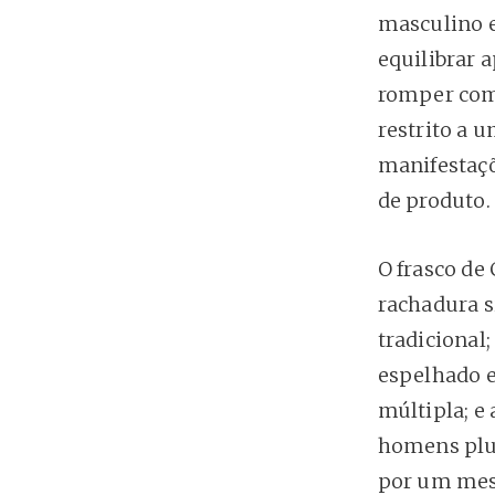
masculino e
equilibrar 
romper com 
restrito a u
manifestaçõ
de produto.
O frasco de
rachadura s
tradicional;
espelhado e
múltipla; e
homens plur
por um mes