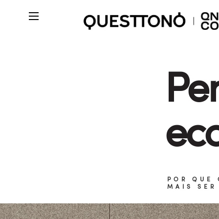
Pe
eco
POR QUE 
MAIS SER