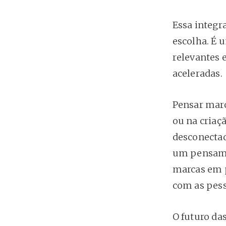
Essa integr
escolha. É 
relevantes
aceleradas.
Pensar marc
ou na criaçã
desconectad
um pensame
marcas em p
com as pes
O futuro da