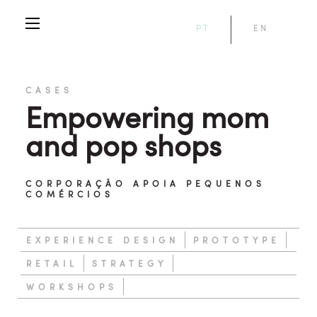
PT
EN
CASES
Empowering mom
and pop shops
CORPORAÇÃO APOIA PEQUENOS
COMÉRCIOS
EXPERIENCE DESIGN
PROTOTYPE
RETAIL
STRATEGY
WORKSHOPS