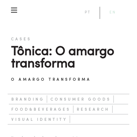
PT
EN
CASES
Tônica: O amargo
transforma
O AMARGO TRANSFORMA
BRANDING
CONSUMER GOODS
FOOD&BEVERAGES
RESEARCH
VISUAL IDENTITY