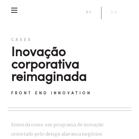
PT
EN
CASES
Inovação
corporativa
reimaginada
FRONT END INNOVATION
Entenda como um programa de inovação
orientado pelo design alavanca negócios